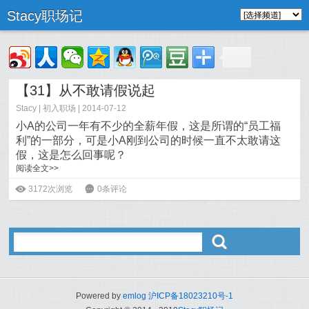
Stacy职场记
【31】从不敢请假说起
Stacy
|
初入职场
| 2014-07-12
小A的公司一年有不少的全薪年假，这是所谓的“员工福
利”的一部分，可是小A刚到公司的时候一直不太敢请这
假，这是怎么回事呢？
阅读全文>>
ė
3172次浏览
6
0条评论
ő
Powered by
emlog
沪ICP备18023210号-1