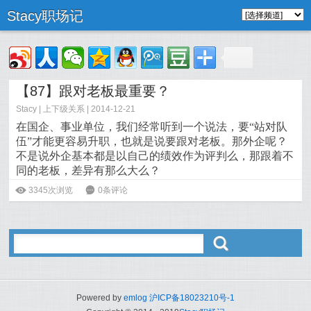
Stacy职场记
【87】跟对老板最重要？
Stacy
|
上下级关系
| 2014-12-21
在国企、事业单位，我们经常听到一个说法，要“站对队
伍”才能更容易升职，也就是说要跟对老板。那外企呢？
不是说外企基本都是以自己的绩效作为评判么，那跟着不
同的老板，差异有那么大么？
ė
3345次浏览
6
0条评论
阅读全文>>
ő
Powered by
emlog
沪ICP备18023210号-1