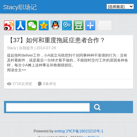
Stacy职场记
【37】如何和重度拖延症患者合作？
Stacy
|
自我提升
| 2014-07-29
提起按时deliver工作，小A就立马联想到个别同事种种不靠谱的行为：没有
及时看邮件，或是最后一分钟才着手做的... 不能按时交付工作的原因各种各
样，每次小A摊上这种事去补救都很抓狂。
阅读全文>>
ė
2716次浏览
6
0条评论
ő
Powered by
emlog
沪ICP备18023210号-1