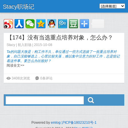
Stacy职场记
【174】没有当选重点培养对象，怎么办？
Stacy
|
初入职场
| 2015-10-08
Ta的问题大致是：
刚工作不久，单位通过一些方式选拔了一批重点培养对
象，自己没能够选上，心里比较失落，难以集中注意力好好工作，总是惦记
着这件事。要怎么办比较好？
阅读全文>>
ė
3408次浏览
6
0条评论
ő
Powered by
emlog
沪ICP备18023210号-1