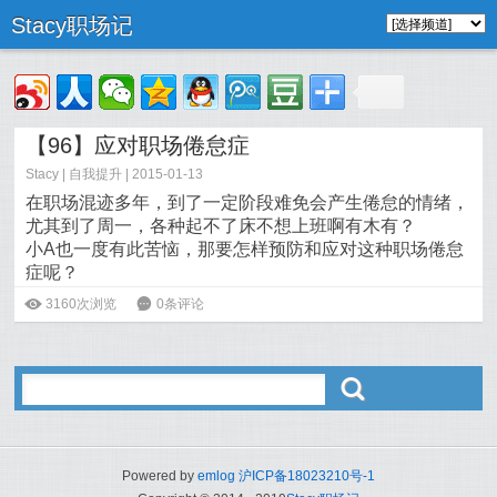
Stacy职场记
【96】应对职场倦怠症
Stacy
|
自我提升
| 2015-01-13
在职场混迹多年，到了一定阶段难免会产生倦怠的情绪，
尤其到了周一，各种起不了床不想上班啊有木有？
小A也一度有此苦恼，那要怎样预防和应对这种职场倦怠
症呢？
阅读全文>>
ė
3160次浏览
6
0条评论
ő
Powered by
emlog
沪ICP备18023210号-1