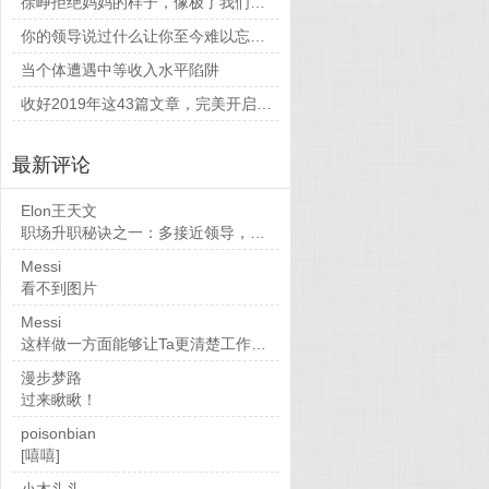
徐峥拒绝妈妈的样子，像极了我们平时和父母相处的时候
你的领导说过什么让你至今难以忘怀的话？
当个体遭遇中等收入水平陷阱
收好2019年这43篇文章，完美开启新的一年
最新评论
Elon王天文
职场升职秘诀之一：多接近领导，当然，多做...
Messi
看不到图片
Messi
这样做一方面能够让Ta更清楚工作要求，也...
漫步梦路
过来瞅瞅！
poisonbian
[嘻嘻]
小木头头