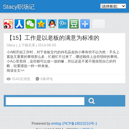
Stacy职场记
【15】工作是以老板的满意为标准的
Stacy
|
上下级关系
| 2014-06-05
小A刚开始工作时，对于老板交代的鸡毛蒜皮的小事有些不以为然：手头上
紧急又重要的事情那么多，忙都忙不过来了，哪还顾得上这些琐碎的事情。
小A心里觉得，这些都可以放一放的嘛，所以还是不紧不慢按照自己的判
断，轻重缓急一样一样来做。
阅读全文>>
ė
3142次浏览
6
0条评论
ő
Powered by
emlog
沪ICP备18023210号-1