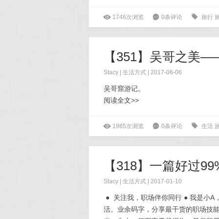
ė
1746次浏览
6
0条评论
0
旅行
【351】吴哥之美
Stacy
|
生活方式
| 2017-06-06
吴哥窟游记。
阅读全文>>
ė
1985次浏览
6
0条评论
0
生活
Stacy
|
生活方式
| 2017-01-10
● 关注我，职场伴你同行 ● 我是小
活。业余码字，分享最干货的职场技能