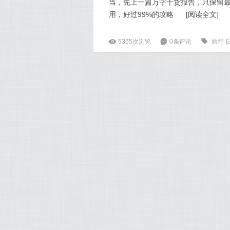
当，先上一篇万字干货报告，只保留
用，好过99%的攻略
[
阅读全文
]
ė
5365次浏览
6
0条评论
0
旅行