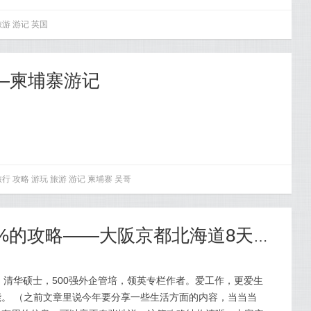
旅游
游记
英国
——柬埔寨游记
旅行
攻略
游玩
旅游
游记
柬埔寨
吴哥
【318】一篇好过99%的攻略——大阪京都北海道8天万字攻略
A，清华硕士，500强外企管培，领英专栏作者。爱工作，更爱生
。 （之前文章里说今年要分享一些生活方面的内容，当当当