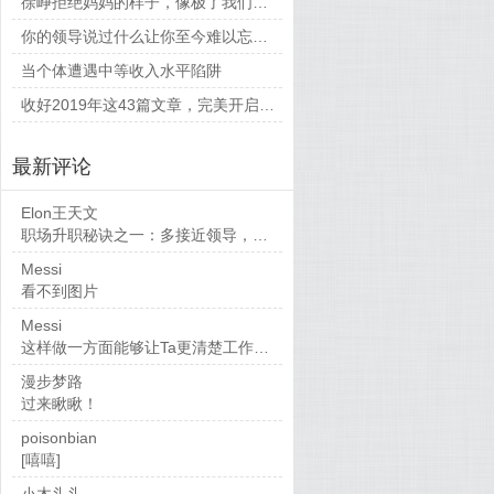
徐峥拒绝妈妈的样子，像极了我们平时和父母相处的时候
你的领导说过什么让你至今难以忘怀的话？
当个体遭遇中等收入水平陷阱
收好2019年这43篇文章，完美开启新的一年
最新评论
Elon王天文
职场升职秘诀之一：多接近领导，当然，多做...
Messi
看不到图片
Messi
这样做一方面能够让Ta更清楚工作要求，也...
漫步梦路
过来瞅瞅！
poisonbian
[嘻嘻]
小木头头