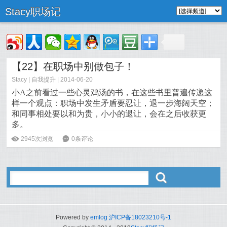
Stacy职场记
【22】在职场中别做包子！
Stacy
|
自我提升
| 2014-06-20
小A之前看过一些心灵鸡汤的书，在这些书里普遍传递这
样一个观点：职场中发生矛盾要忍让，退一步海阔天空；
和同事相处要以和为贵，小小的退让，会在之后收获更
多。
阅读全文>>
ė
2945次浏览
6
0条评论
ő
Powered by
emlog
沪ICP备18023210号-1