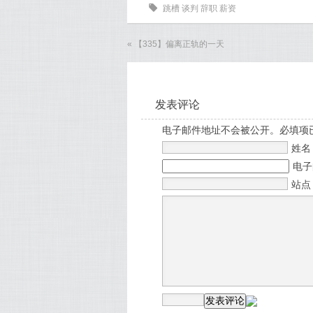
0
跳槽
谈判
辞职
薪资
«
【335】偏离正轨的一天
发表评论
电子邮件地址不会被公开。必填项
姓
电
站点