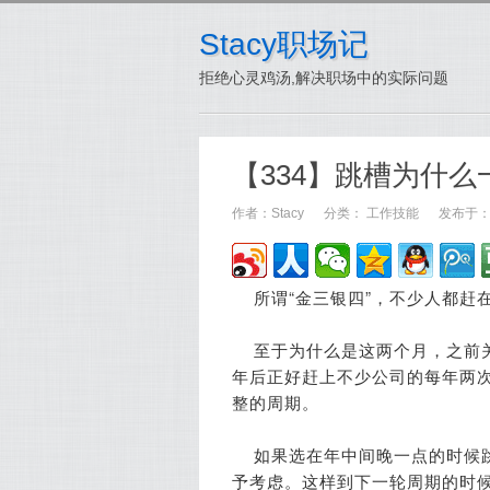
Stacy职场记
拒绝心灵鸡汤,解决职场中的实际问题
【334】跳槽为什
作者：
Stacy
分类：
工作技能
发布于：20
所谓“金三银四”，不少人都赶
至于为什么是这两个月，之前
年后正好赶上不少公司的每年两
整的周期。
如果选在年中间晚一点的时候
予考虑。这样到下一轮周期的时