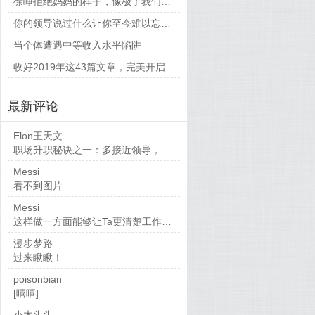
徐峥拒绝妈妈的样子，像极了我们平时和父母相处的时候
你的领导说过什么让你至今难以忘怀的话？
当个体遭遇中等收入水平陷阱
收好2019年这43篇文章，完美开启新的一年
最新评论
Elon王天文
职场升职秘诀之一：多接近领导，当然，多做...
Messi
看不到图片
Messi
这样做一方面能够让Ta更清楚工作要求，也...
漫步梦路
过来瞅瞅！
poisonbian
[嘻嘻]
小木头头