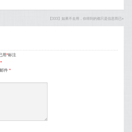
【333】如果不去用，你得到的都只是信息而已
»
已用
*
标注
名
*
子邮件
*