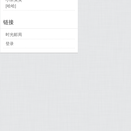
[哈哈]
链接
时光邮局
登录