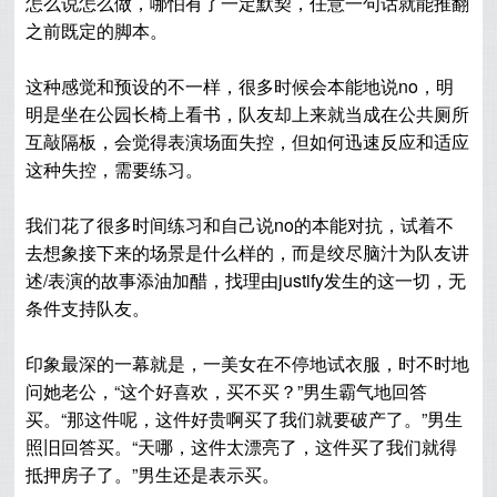
怎么说怎么做，哪怕有了一定默契，
任意一句话就能推翻
之前既定的脚本。
这种感觉和预设的不一样，很多时候会本能地说no，明
明是坐在公园长椅上看书，队友却上来就当成在公共厕所
互敲隔板，会觉得表演场面失控，但如何迅速反应和适应
这种失控，需要练习。
我们花了很多时间练习和自己说no的本能对抗，试着不
去想象接下来的场景是什么样的，而是绞尽脑汁为队友讲
述/表演的故事添油加醋，找理由justify发生的这一切，无
条件支持队友。
印象最深的一幕就是，一美女在不停地试衣服，时不时地
问她老公，“这个好喜欢，买不买？”男生霸气地回答
买。“那这件呢，这件好贵啊买了我们就要破产了。”男生
照旧回答买。“天哪，这件太漂亮了，这件买了我们就得
抵押房子了。”男生还是表示买。