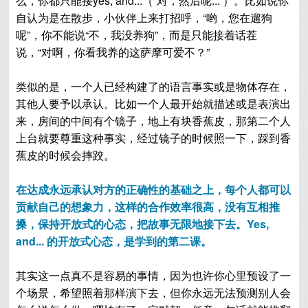
么，你都只能接yes, and...（“对，然后呢...”）。比如说你
自认为是在散步，小伙伴上来打招呼，“哟，您在遛狗
呢”，你不能说“不，我没养狗”，而是只能接着话茬
说，“对啊，你看我养的这萨摩可爱不？”
类似的是，一个人已经构建了的语言事实或是物体存在，
其他人要予以承认。比如一个人最开始就描述或是表演出
来，房间的中间有个镜子，地上有块香蕉皮，那第二个人
上台就要尊重这种事实，经过镜子的时候照一下，踩到香
蕉皮的时候会摔跤。
在达成永远承认对方的正确性的基础之上，每个人都可以
贡献自己的想象力，这样的合作效率很高，没有互相推
搡，保持开放式的心态，把故事无限地接下去。Yes,
and... 的开放式心态，是学到的第二课。
其实这一点真不是容易的事情，
因为也许你心里预设了一
个场景，希望照着那样演下去，但你永远无法预测别人会