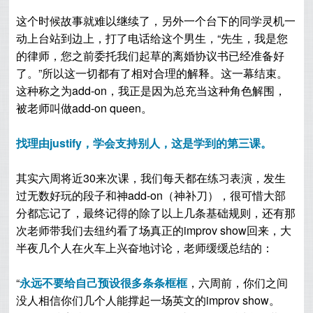
这个时候故事就难以继续了，另外一个台下的同学灵机一
动上台站到边上，打了电话给这个男生，“先生，我是您
的律师，您之前委托我们起草的离婚协议书已经准备好
了。”所以这一切都有了相对合理的解释。这一幕结束。
这种称之为add-on，我正是因为总充当这种角色解围，
被老师叫做add-on queen。
找理由justify，学会支持别人，这是学到的第三课。
其实六周将近30来次课，我们每天都在练习表演，发生
过无数好玩的段子和神add-on（神补刀）
，很可惜大部
分都忘记了，最终记得的除了以上几条基础规则，还有那
次老师带我们去纽约看了场真正的improv show回来，大
半夜几个人在火车上兴奋地讨论，老师缓缓总结的：
“
永远不要给自己预设很多条条框框
，六周前，你们之间
没人相信你们几个人能撑起一场英文的improv show。