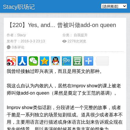
Stacy职场记
【220】Yes, and... 曾被叫做add-on queen
作者：
Stacy
分类：
自我提升
发布于：2016-3-3 23:13
ė
2278次浏览
6
0条评论
我曾经接触过即兴表演，而且是用英文的那种。
我这么自认为内敛的人，居然在improv show的课上被老
师叫做add-on queen（果然是奠定了女王范的基调）。
Improv show类似话剧，分段讲述一个完整的故事，或者
干脆是一系列独立的场景短剧组成。道具很少或者基本不
用，主要用语言进行描述或身体语言比划来告诉观众现在
发生的情景，所以表演的时候基本靠丰富的想象力。