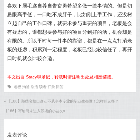
喜欢下属毛遂自荐自告奋勇希望多做一些事情的。但是切
忌眼高手低，一口吃不成胖子，比如刚上手工作，还没树
立起自己的工作口碑，就要求参与重要的项目，老板是会
有疑虑的，谁都想要参与好的项目分到好的活，机会却是
有限的。所以平时每一件事的靠谱，都是在一点点打消老
板的疑虑，积累到一定程度，老板已经比较信任了，再开
口时机就会比较合适。
本文出自 Stacy职场记，转载时请注明出处及相应链接。
0
老板
沟通
杂活
读者
打杂
回答
«
【188】那些名校出身却不从事本专业的毕业生都做了怎样的选择？
【186】写给尚未进入职场的小盆友
»
发表评论