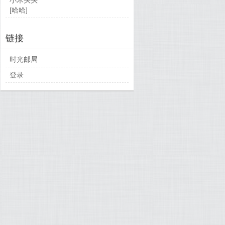
[哈哈]
链接
时光邮局
登录