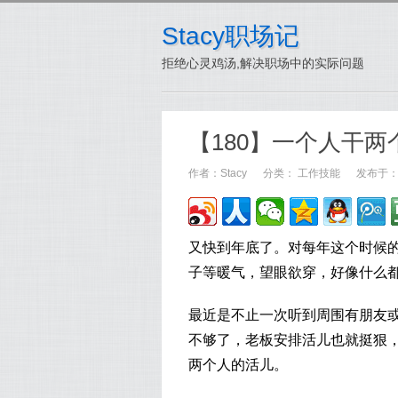
Stacy职场记
拒绝心灵鸡汤,解决职场中的实际问题
【180】一个人干
作者：
Stacy
分类：
工作技能
发布于：20
又快到年底了。对每年这个时候
子等暖气，望眼欲穿，好像什么
最近是不止一次听到周围有朋友
不够了，老板安排活儿也就挺狠
两个人的活儿。