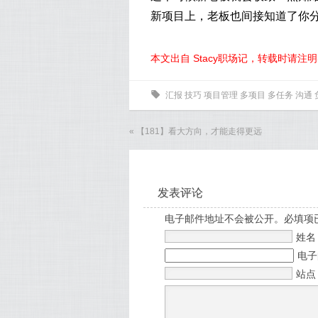
新项目上，老板也间接知道了你
本文出自 Stacy职场记，转载时请注
0
汇报
技巧
项目管理
多项目
多任务
沟通
«
【181】看大方向，才能走得更远
发表评论
电子邮件地址不会被公开。必填项
姓
电
站点