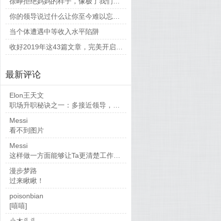
徐峥拒绝妈妈的样子，像极了我们平时和父母相处的时候
你的领导说过什么让你至今难以忘怀的话？
当个体遭遇中等收入水平陷阱
收好2019年这43篇文章，完美开启新的一年
最新评论
Elon王天文
职场升职秘诀之一：多接近领导，当然，多做...
Messi
看不到图片
Messi
这样做一方面能够让Ta更清楚工作要求，也...
漫步梦路
过来瞅瞅！
poisonbian
[嘻嘻]
小木头头