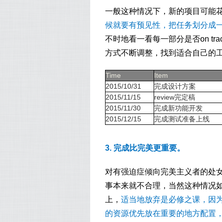
一般这种情况下，新的项目可能
候就要有预见性，把任务划分成
不时地看一看每一部分是否on tr
方式不断调整，找到适合自己的
Time
Item
2015/10/31
完成设计方案
2015/11/15
review完定稿
2015/11/30
完成新功能开发
2015/12/15
完成测试准备上线
3. 完成比完美更重要。
对有强迫症倾向完美主义者的处
事本来就不合理，当然这种情况
上，
适当地放弃是必修之课，因为
的资源优先放在重要的地方配置