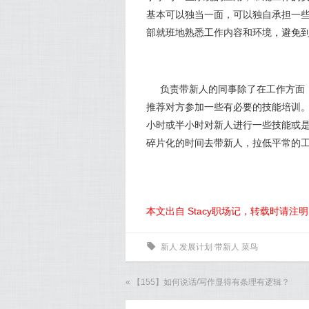
基本可以独当一面，可以独自承担一
部就班地熟悉工作内容和环境，避免
负责带新人的同事除了在工作方面
推荐对方参加一些有必要的技能培训
小时或半小时对新人进行一些技能或
碎片化的时间去带新人，拉低平常的
本文出自 Stacy职场记，转载时请注
0
新人
发展计划
带新人
菜鸟
«
【155】如何说话/写作显得有条理有逻辑？