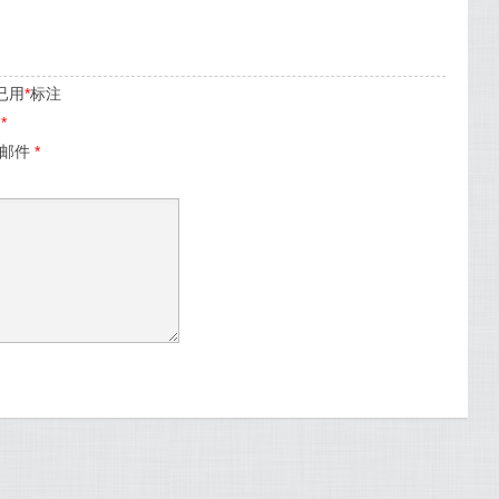
已用
*
标注
名
*
子邮件
*