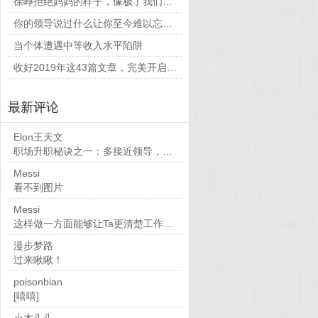
徐峥拒绝妈妈的样子，像极了我们平时和父母相处的时候
你的领导说过什么让你至今难以忘怀的话？
当个体遭遇中等收入水平陷阱
收好2019年这43篇文章，完美开启新的一年
最新评论
Elon王天文
职场升职秘诀之一：多接近领导，当然，多做...
Messi
看不到图片
Messi
这样做一方面能够让Ta更清楚工作要求，也...
漫步梦路
过来瞅瞅！
poisonbian
[嘻嘻]
小木头头