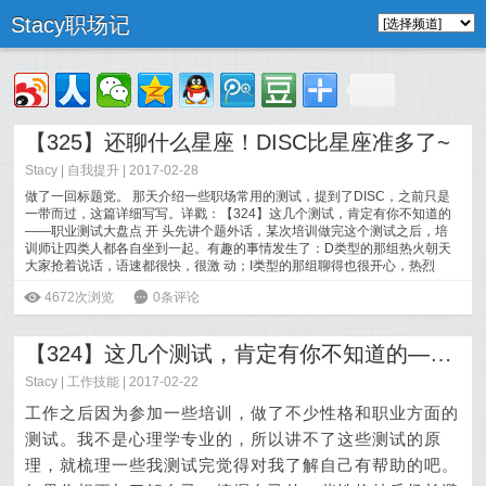
Stacy职场记
【325】还聊什么星座！DISC比星座准多了~
Stacy
|
自我提升
| 2017-02-28
做了一回标题党。 那天介绍一些职场常用的测试，提到了DISC，之前只是
一带而过，这篇详细写写。详戳：【324】这几个测试，肯定有你不知道的
——职业测试大盘点 开 头先讲个题外话，某次培训做完这个测试之后，培
训师让四类人都各自坐到一起。有趣的事情发生了：D类型的那组热火朝天
大家抢着说话，语速都很快，很激 动；I类型的那组聊得也很开心，热烈
[
阅读全文
]
ė
4672次浏览
6
0条评论
【324】这几个测试，肯定有你不知道的——职业测试大盘点
Stacy
|
工作技能
| 2017-02-22
工作之后因为参加一些培训，做了不少性格和职业方面的
测试。我不是心理学专业的，所以讲不了这些测试的原
理，就梳理一些我测试完觉得对我了解自己有帮助的吧。