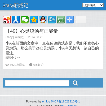
Stacy职场记
【49】心灵鸡汤与正能量
Stacy
|
自我提升
| 2014-08-28
小A在前面的文章中一直在传达的观点是，我们不宣扬心
灵鸡汤。那么关于这心灵鸡汤，小A今天想谈一谈自己的
看法。
阅读全文>>
ė
7629次浏览
6
0条评论
ő
Powered by
emlog
沪ICP备18023210号-1