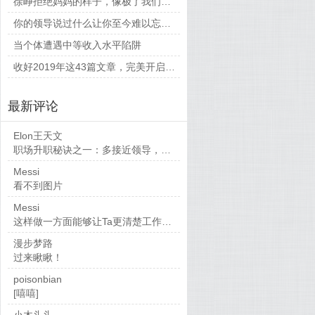
徐峥拒绝妈妈的样子，像极了我们平时和父母相处的时候
你的领导说过什么让你至今难以忘怀的话？
当个体遭遇中等收入水平陷阱
收好2019年这43篇文章，完美开启新的一年
最新评论
Elon王天文
职场升职秘诀之一：多接近领导，当然，多做...
Messi
看不到图片
Messi
这样做一方面能够让Ta更清楚工作要求，也...
漫步梦路
过来瞅瞅！
poisonbian
[嘻嘻]
小木头头