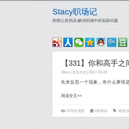
Stacy职场记
拒绝心灵鸡汤,解决职场中的实际问题
【331】你和高手
Stacy
|
生活方式
| 2017-03-20
先来反思一个现象，有什么事情
阅读全文>>
ė
1578次浏览
6
0条评论
0
精进