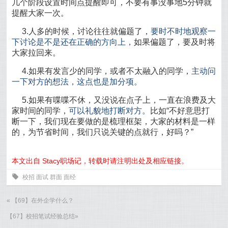
几个阶段设置时间点提醒即可，不要有事没事地5分钟就
提醒大家一次。
3.人多的时候，讨论往往就偏题了，
要时不时地观察一
下讨论是不是还在正确的方向上，
如果偏题了，要及时将
大家拉回来。
4.如果有发言少的同学，或者不太融入的同学，
主动问
一下对方的想法，这点也是加分项。
5.如果有喋喋不休，又没说在点子上，一直在浪费及大
家时间的同学，
可以礼貌地打断对方。
比如“不好意思打
断一下，我们现在要做的是梳理框架，大家的材料是一样
的，为节省时间，我们只说关键的点就行，好吗？”
本文出自 Stacy职场记，转载时请注明出处及相应链接。
0
校招
面试
群面
面经
«
【69】在外企学什么？
【67】校招笔试经验总结
»