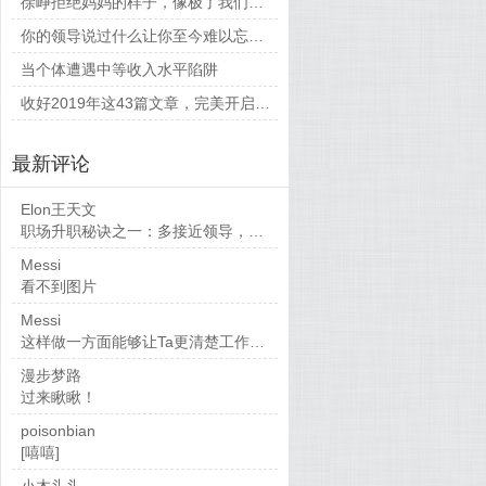
徐峥拒绝妈妈的样子，像极了我们平时和父母相处的时候
你的领导说过什么让你至今难以忘怀的话？
当个体遭遇中等收入水平陷阱
收好2019年这43篇文章，完美开启新的一年
最新评论
Elon王天文
职场升职秘诀之一：多接近领导，当然，多做...
Messi
看不到图片
Messi
这样做一方面能够让Ta更清楚工作要求，也...
漫步梦路
过来瞅瞅！
poisonbian
[嘻嘻]
小木头头