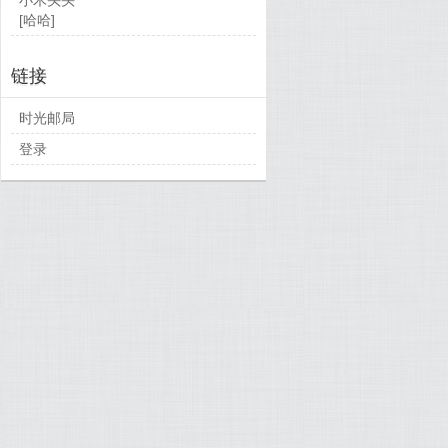
[哈哈]
链接
时光邮局
登录