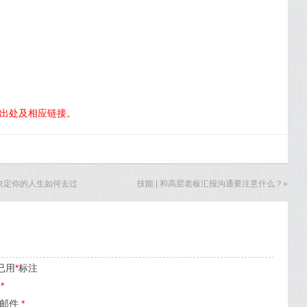
明出处及相应链接。
会决定你的人生如何去过
技能 | 和高层老板汇报沟通要注意什么？
»
已用
*
标注
名
*
子邮件
*