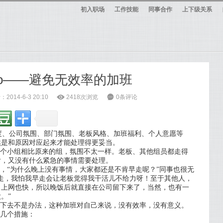
初入职场
工作技能
同事合作
上下级关系
 No——避免无效率的加班
2014-6-3 20:10
ė
2418次浏览
6
0条评论
、公司氛围、部门氛围、老板风格、加班福利、个人意愿等
然是和原因对应起来才能处理得更妥当。
个小组相比原来的组，氛围不太一样。老板、其他组员都走得
后，又没有什么紧急的事情需要处理。
，“为什么晚上没有事情，大家都还是不肯早走呢？”同事也很无
走，我怕我早走会让老板觉得我干活儿不给力呀！至于其他人，
司上网也快，所以晚饭后就直接在公司留下来了，当然，也有一
。”
下去不是办法，这种加班对自己来说，没有效率，没有意义。
几个措施：