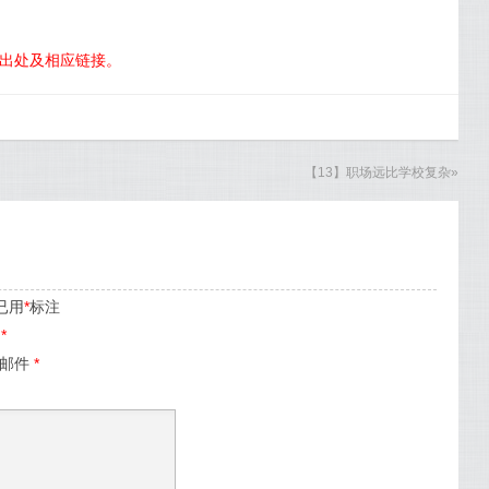
明出处及相应链接。
【13】职场远比学校复杂
»
已用
*
标注
名
*
子邮件
*