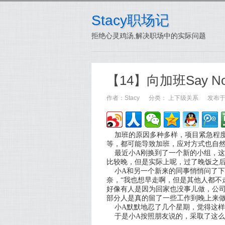
Stacy职场记
拒绝心灵鸡汤,解决职场中的实际问题
【14】向加班Say
作者：
Stacy
分类：
上下级关系
发布于：
加班的原因多种多样，项目紧急程度
等，都可能导致加班，应对方式也自
最近小A刚换到了一个新的小组，这
比较晚，但是实际上呢，过了晚饭之
小A和另一个新来的同事悄悄问了下
奈，“我也想早走啊，但是其他人都不
好像有人是因为回家也没事儿做，公
部分人是真的留了一些工作到晚上来做
小A默默地忍了几个星期，觉得这样
于是小A按照朋友说的，采取了这么