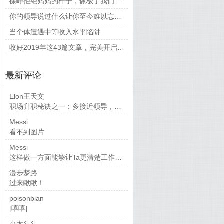
徐峥拒绝妈妈的样子，像极了我们平时和父母相处的时候
你的领导说过什么让你至今难以忘怀的话？
当个体遭遇中等收入水平陷阱
收好2019年这43篇文章，完美开启新的一年
最新评论
Elon王天文
职场升职秘诀之一：多接近领导，当然，多做...
Messi
看不到图片
Messi
这样做一方面能够让Ta更清楚工作要求，也...
漫步梦路
过来瞅瞅！
poisonbian
[嘻嘻]
小木头头