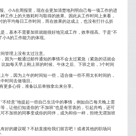
报。小A在周报里，现在会更加清楚地列明自己每一项工作的进
各种工作上的大致耗时与取得的效果。因此从工作时间上来看，
时的平均每日工作时间，而在效果的达成上，也没有打什么折
是，基本不需要加班就能很好地完成工作，效率很高。于是“不
了小A的工作能力的体现。
时间管理上没有太过注意。
件，因为一般通过邮件通知的事情不会太过紧急（紧急的话就会
，比如每天早上刚上班的时候、午休之后、下班之前，3个时间
在上午，因为上午的时间短一些，适合做一些不用太长时间的，
集中时间去做项目。
也有更多心得，准备以后单独拿出来分享。
“不经意”地提起一些自己生活中的事情，例如自己每天晚上需
等，让他们知道你的“不加班”也是有苦衷的，引起共鸣，还可
也可不加班的同事变成你的同伴，成为和你一样，拒绝无谓加班
也有好的建议呢？不妨直接给我们留言吧！或者其他的职场问
^