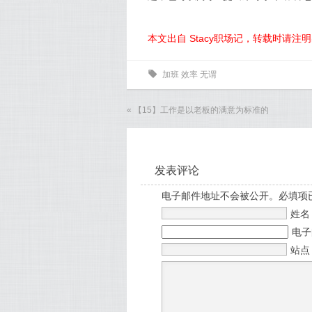
本文出自 Stacy职场记，转载时请注
0
加班
效率
无谓
«
【15】工作是以老板的满意为标准的
发表评论
电子邮件地址不会被公开。必填项
姓
电
站点