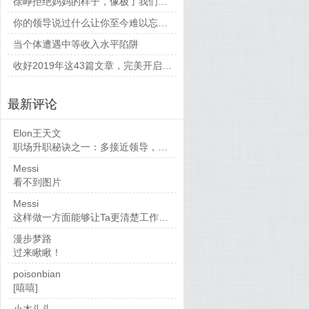
徐峥拒绝妈妈的样子，像极了我们平时和父母相处的时候
你的领导说过什么让你至今难以忘怀的话？
当个体遭遇中等收入水平陷阱
收好2019年这43篇文章，完美开启新的一年
最新评论
Elon王天文
职场升职秘诀之一：多接近领导，当然，多做...
Messi
看不到图片
Messi
这样做一方面能够让Ta更清楚工作要求，也...
漫步梦路
过来瞅瞅！
poisonbian
[嘻嘻]
小木头头