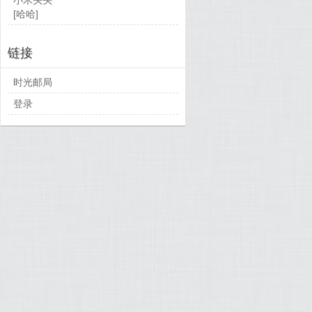
[哈哈]
链接
时光邮局
登录