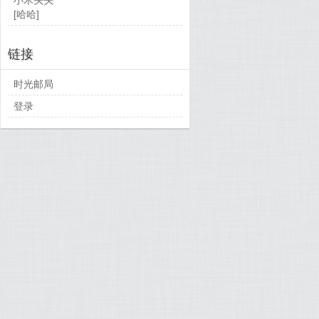
[哈哈]
链接
时光邮局
登录