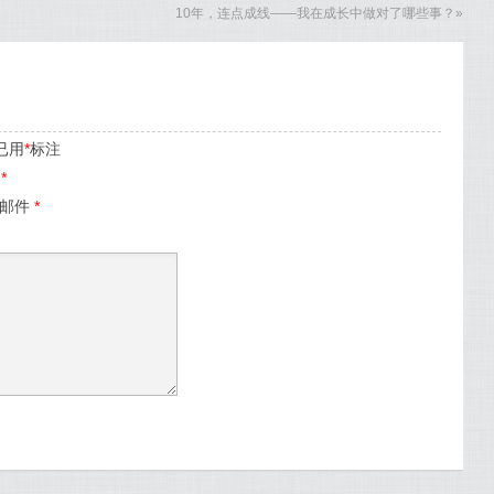
10年，连点成线——我在成长中做对了哪些事？
»
已用
*
标注
名
*
子邮件
*