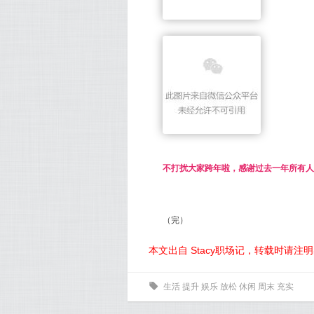
不打扰大家跨年啦，感谢过去一年所有人的
（完）
本文出自 Stacy职场记，转载时请注
0
生活
提升
娱乐
放松
休闲
周末
充实