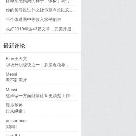
徐峥拒绝妈妈的样子，像极了我们平时和父母相处的时候
你的领导说过什么让你至今难以忘怀的话？
当个体遭遇中等收入水平陷阱
收好2019年这43篇文章，完美开启新的一年
最新评论
Elon王天文
职场升职秘诀之一：多接近领导，当然，多做...
Messi
看不到图片
Messi
这样做一方面能够让Ta更清楚工作要求，也...
漫步梦路
过来瞅瞅！
poisonbian
[嘻嘻]
小木头头