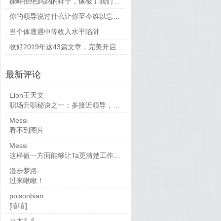
徐峥拒绝妈妈的样子，像极了我们平时和父母相处的时候
你的领导说过什么让你至今难以忘怀的话？
当个体遭遇中等收入水平陷阱
收好2019年这43篇文章，完美开启新的一年
最新评论
Elon王天文
职场升职秘诀之一：多接近领导，当然，多做...
Messi
看不到图片
Messi
这样做一方面能够让Ta更清楚工作要求，也...
漫步梦路
过来瞅瞅！
poisonbian
[嘻嘻]
小木头头