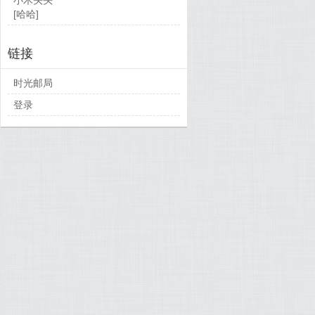
[哈哈]
链接
时光邮局
登录