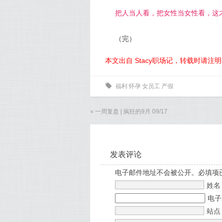
把人当人看，把女性当女性看，这
（完）
本文出自 Stacy职场记，转载时请注
0
福利
怀孕
女员工
产假
«
一周复盘 | 疯狂的9月 09/17
发表评论
电子邮件地址不会被公开。必填项
姓
电
站点