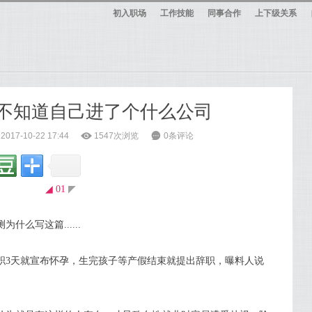
初入职场
工作技能
同事合作
上下级关系
，不知道自己进了个什么公司
17-10-22 17:44
ė
1547次浏览
6
0条评论
◢ 01
◤
么写这篇......
职3天就宣布怀孕，生完孩子等产假结束就提出辞职，曝料人说
。