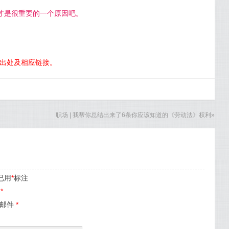
才是很重要的一个原因吧。
明出处及相应链接。
职场 | 我帮你总结出来了6条你应该知道的《劳动法》权利
»
已用
*
标注
名
*
子邮件
*