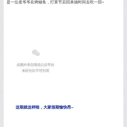
是一位老爷爷在烤鳗鱼，打算节后回来抽时间去吃一回~
这期就这样啦，大家假期愉快昂~