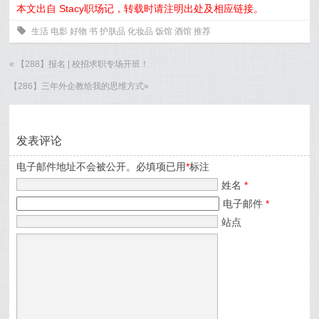
本文出自 Stacy职场记，转载时请注明出处及相应链接。
0
生活
电影
好物
书
护肤品
化妆品
饭馆
酒馆
推荐
«
【288】报名 | 校招求职专场开班！
【286】三年外企教给我的思维方式
»
发表评论
电子邮件地址不会被公开。必填项已用
*
标注
姓名
*
电子邮件
*
站点