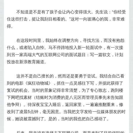
不知道是不是有了孩子会让内心变得强大。
先生说：“你经受
住这些打击，挺让我刮目相看的。”这对一向玻璃心的我，非常难
得。
在这段时间里，我始终在调整方向，寻找方法，而没有抱怨
什么，或者陷入自怜。马不停蹄地投入新一轮面试中，有一次接
到另一家高端大气的互联网公司的面试题目：写一篇软文，计划
投放在新浪教育频道。
这并不是自己擅长的，然而还是要勇于尝试。我结合自己看
到的电影《疯狂动物城》，抓住一点灵感往下写，并据此获得了
复试的机会。当时的景象记得非常清楚，为了专心致志，跑到楼
下网吧找素材（结账时为消费的是八元区而管理员事先未告知跟
他争辩）。待深夜宝宝入睡后，返回家里，一遍遍推翻重来，修
改到了凌晨5点钟，毫无困意。当我把文字发给一位媒体朋友的时
候，她说被震撼到了。是的，当时的我也把自己感动了。
后来，我并没有选择去互联网公司，而是来到了目前供职的