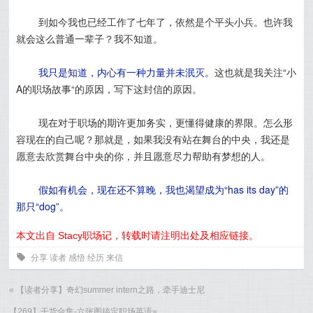
到如今我也已经工作了七年了，依然是个平头小兵。也许我
就会这么普通一辈子？我不知道。
我只是知道，内心有一种力量并未泯灭。
这也就是我关注“小
A的职场故事“的原因，写下这封信的原因。
现在对于职场的期许更加务实，更懂得健康的界限。怎么形
容现在的自己呢？那就是，如果我没有站在舞台的中央，我还是
愿意去欣赏舞台中央的你，并且愿意尽力帮助有梦想的人。
假如有机会，现在还不算晚，我也渴望成为“has its day”的
那只“dog”。
本文出自 Stacy职场记，转载时请注明出处及相应链接。
0
分享
读者
感悟
经历
来信
«
【读者分享】奇幻summer intern之路，牵手迪士尼
【269】干货合集-六张图搞定职场英语
»