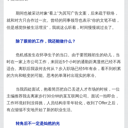
期间也被采访对象“看上”为其写广告文案，后来疏于联络，
就和对方只合作过一次。曾经的同事领导也表示“你的文笔不错，
但是感觉快被生活埋没”，我就这么听着，时间慢慢就过去了。
除了眼前的工作，我还能做什么？
危机感发生在怀孕生子的当口。由于要照顾初生的幼儿，当
时在一家上市公司工作，来回近5个小时的通勤距离显然已经不再
适合。离职后我该何去何从？步入职场已经5年有余，看不到积累
的方向和蜕变的可能。思考的单薄衬出现实的寒冷。
当我四处面试，抱着简历把自己丢进人才市场的时候，一位
主编推荐我去离家步行30分钟的某互联网公司。面试一拍即合，
工作环境好到没得挑，人员结构非常年轻化，收到了Offer之后，
有点惴惴不安地开始了新的职业生活。
转角后不一定是灿然的光