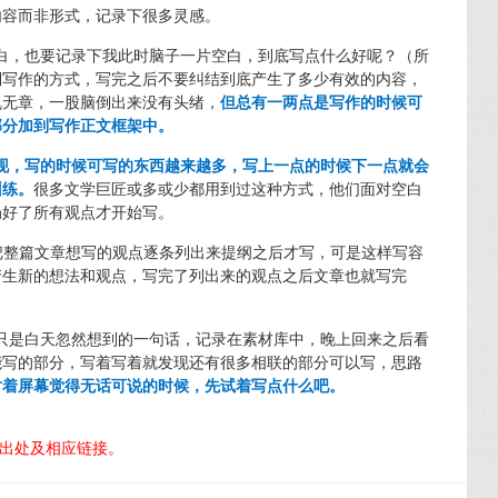
内容而非形式，记录下很多灵感。
白，也要记录下我此时脑子一片空白，到底写点什么好呢？（所
制写作的方式，写完之后不要纠结到底产生了多少有效的内容，
乱无章，一股脑倒出来没有头绪，
但总有一两点是写作的时候可
部分加到写作正文框架中。
现，写的时候可写的东西越来越多，写上一点的时候下一点就会
训练。
很多文学巨匠或多或少都用到过这种方式，他们面对空白
局好了所有观点才开始写。
把整篇文章想写的观点逐条列出来提纲之后才写，可是这样写容
产生新的想法和观点，写完了列出来的观点之后文章也就写完
只是白天忽然想到的一句话，记录在素材库中，晚上回来之后看
能写的部分，写着写着就发现还有很多相联的部分可以写，思路
对着屏幕觉得无话可说的时候，先试着写点什么吧。
明出处及相应链接。