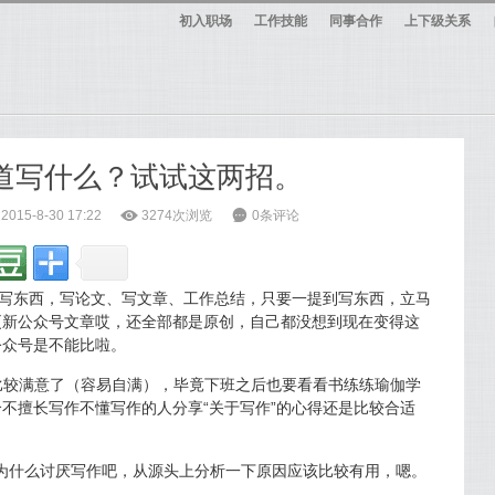
初入职场
工作技能
同事合作
上下级关系
知道写什么？试试这两招。
15-8-30 17:22
ė
3274次浏览
6
0条评论
欢写东西，写论文、写文章、工作总结，只要一提到写东西，立马
更新公众号文章哎，还全部都是原创，自己都没想到现在变得这
公众号是不能比啦。
比较满意了（容易自满），毕竟下班之后也要看看书练练瑜伽学
不擅长写作不懂写作的人分享“关于写作”的心得还是比较合适
为什么讨厌写作吧，从源头上分析一下原因应该比较有用，嗯。