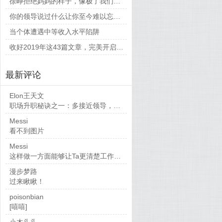
徐峥拒绝妈妈的样子，像极了我们平时和父母相处的时候
你的领导说过什么让你至今难以忘怀的话？
当个体遭遇中等收入水平陷阱
收好2019年这43篇文章，完美开启新的一年
最新评论
Elon王天文
职场升职秘诀之一：多接近领导，当然，多做...
Messi
看不到图片
Messi
这样做一方面能够让Ta更清楚工作要求，也...
漫步梦路
过来瞅瞅！
poisonbian
[嘻嘻]
小木头头