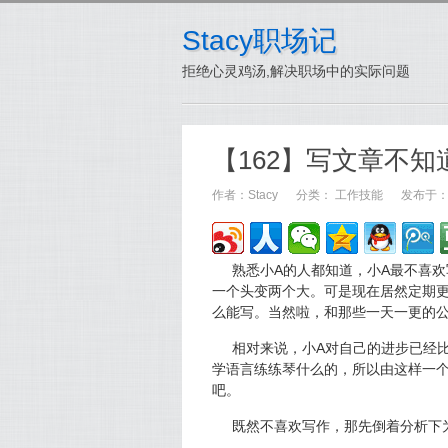
Stacy职场记
拒绝心灵鸡汤,解决职场中的实际问题
【162】写文章不
作者：
Stacy
分类：
工作技能
发布于：20
熟悉小A的人都知道，小A最不喜
一个头变两个大。可是现在居然定期
么能写。当然啦，和那些一天一更的
相对来说，小A对自己的进步已经
学语言练练琴什么的，所以由这样一个
吧。
既然不喜欢写作，那先倒着分析下